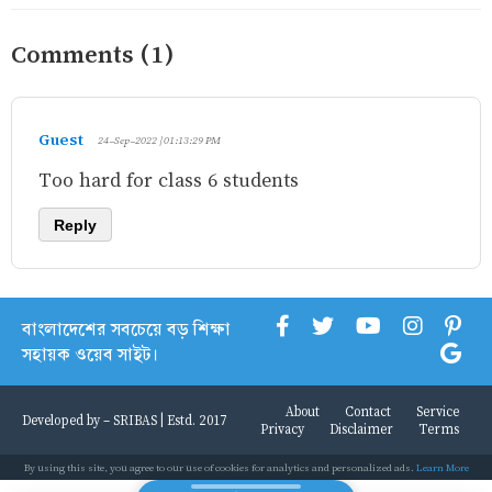
Comments (1)
Guest
24-Sep-2022 | 01:13:29 PM
Too hard for class 6 students
Reply
বাংলাদেশের সবচেয়ে বড় শিক্ষা
সহায়ক ওয়েব সাইট।
About
Contact
Service
Developed by -
SRIBAS
| Estd. 2017
Privacy
Disclaimer
Terms
By using this site, you agree to our use of cookies for analytics and personalized ads.
Learn More