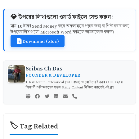
💎 উপরের লিখাগুলো ওয়ার্ড ফাইলে সেভ করুন!
10 টাকা
মাত্র
Send Money করে অফলাইনে পড়ার জন্য বা প্রিন্ট করার জন্য
উপরের লিখাগুলো Microsoft Word ফাইলে ডাউনলোড করুন।
Download (.doc)
Sribas Ch Das
FOUNDER & DEVELOPER
HR & Admin Professional (১২+ বছর) ও কোচিং পরিচালক (১৪+ বছর)।
শিক্ষার্থী ও শিক্ষকদের সহজ Study Content নিশ্চিত করতেই এই ব্লগ।
🏷️ Tag Related