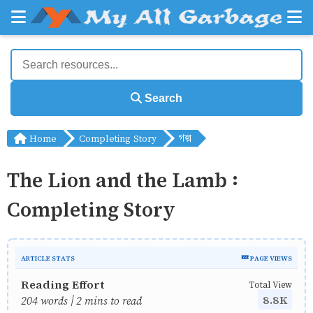
Search
Home
Completing Story
গল্প
The Lion and the Lamb :
Completing Story
ARTICLE STATS
💤 PAGE VIEWS
Reading Effort
Total View
8.8K
204 words | 2 mins to read