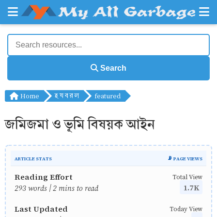
Search
Home
হ য ব র ল
featured
জমিজমা ও ভূমি বিষয়ক আইন
ARTICLE STATS
📡 PAGE VIEWS
Reading Effort
Total View
1.7K
293 words | 2 mins to read
Last Updated
Today View