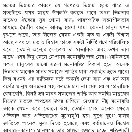
মতের ভিন্নতার কারণে যে পথেরও ভিন্নতা হতে পারে এ
সত্যটাকে যখন মানুষ উপলব্ধি করতে পারে তখন ভিন্নতার
মাঝেও ঐক্যের সুর শোনা যায়; পারস্পরিক সহনশীলতার
মাধ্যমে মৈত্রীর বন্ধনে আবদ্ধ হওয়া যায়। কেননা মানুষ যখন
বুঝতে পারে, তার নিজের যেমন একটা মত বা একটা বিশ্বাস
আছে এবং সে মত ও বিশ্বাস তাকে একটা নির্দিষ্ট পথে পরিচালিত
করে, তেমনি অন্যের ক্ষেত্রেও তা স্বাভাবিক। এবং তখন তার
মাঝে এসব কিছু মেনে নেওয়ার মনোবৃত্তি জন্ম নেয়। এমনিভাবে
সকল মানুষের মাঝে এরূপ মনোবৃত্তির বিকাশ হলে অনেক
ভিন্নতার মাঝেও মানব সমাজে শান্তির ধারা প্রবাহিত হতে পারে।
কিন্তু যখনই এর ব্যতিক্রম ঘটে তখনই দেখা যায় এক ধর্ম আর
বর্ণের মানুষ অন্যদের সহ্য করতে চায় না। শুরু হয় সাম্প্রদায়িক
রেষারেষি, বিনষ্ট হয় মানব সমাজের শান্তি আর সমৃদ্ধি। মানুষের
নিজের মতকে অপরের উপর চাপিয়ে দেওয়ার নীচু মনোবৃত্তি
তাকে যেমন করে তোলে উগ্র, তেমনি সেও অনেক ক্ষেত্রে
প্রতিবাদ আর প্রতিরোধের মুখোমুখী হয়। যুগে যুগে মানব
জাতিকে অনেক মূল্য দিতে হয়েছে এবং বর্তমানেও বিশ্বের
আনাচে-কানাচে মানুষকে তার মাশুল গুণতে হচ্ছে। শক্তিশালী