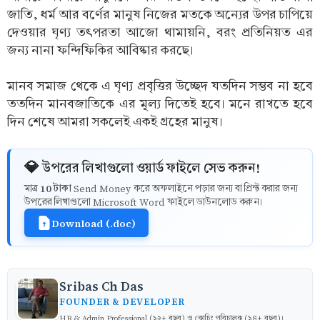
জাতি, ধর্ম আর বর্ণের মানুষ নিজের মতকে অন্যের উপর চাপিয়ে
দেওয়ার ঘৃণ্য তৎপরতা আজো থামায়নি, বরং প্রতিনিয়ত এর
জন্য নানা ফন্দিফিকির আবিষ্কার করছে।
মানব সমাজ থেকে এ ঘৃণ্য প্রবৃত্তির উচ্ছেদ যতদিন সম্ভব না হবে
ততদিন মানবজাতিকে এর মূল্য দিতেই হবে। মনে রাখতে হবে
দিন শেষে আমরা সকলেই একই গ্রহের মানুষ।
💎 উপরের লিখাগুলো ওয়ার্ড ফাইলে সেভ করুন!
10 টাকা
মাত্র
Send Money করে অফলাইনে পড়ার জন্য বা প্রিন্ট করার জন্য
উপরের লিখাগুলো Microsoft Word ফাইলে ডাউনলোড করুন।
Download (.doc)
Sribas Ch Das
FOUNDER & DEVELOPER
HR & Admin Professional (১২+ বছর) ও কোচিং পরিচালক (১৪+ বছর)।