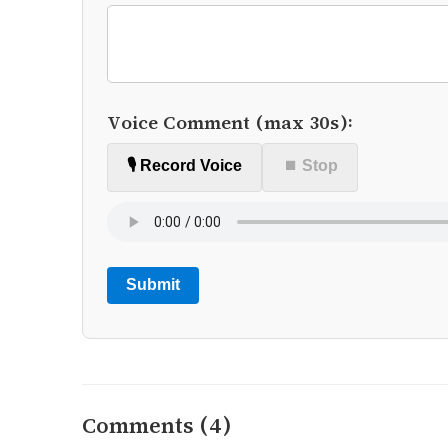
Voice Comment (max 30s):
🎙️ Record Voice
⏹ Stop
Submit
Comments (4)