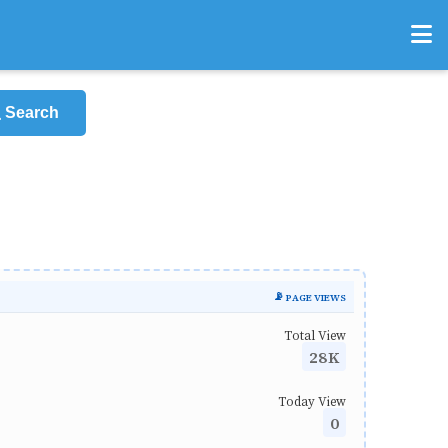
Search
📡 PAGE VIEWS
Total View
28K
Today View
0