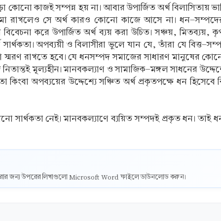
ড়া কোনো কাজই সম্পন্ন হয় না। আবার উপার্জিত অর্থ বিলাসিতায়
 জমা রাখলেও সে অর্থ কারও কোনো কাজে আসে না। ধন-সম্পদের প
িবেচনা করে উপার্জিত অর্থ ব্যয় করা উচিত। সঞ্চয়, মিতব্যয়, ক
র্ণ সার্থকতা। অপব্যয়ী ও বিলাসীরা ভুলে যান যে, তাঁরা যে বিত
 স্মরণ রাখতে হবে। যে ধনসম্পদ সমাজের সাধারণ মানুষের কোনো
িতান্তই মূল্যহীন। মানবকল্যাণ ও সামাজিক-মঙ্গল সাধনের উদ্দেশ
িতা কিংবা অপব্যয়ের উদ্দেশ্যে সঞ্চিত অর্থ প্রকৃতপক্ষে ধন হিসেব
কোনো সার্থকতা নেই। মানবকল্যাণে ব্যয়িত সম্পদই প্রকৃত ধন। তাই
ট করার জন্য উপরের লিখাগুলো Microsoft Word ফাইলে ডাউনলোড করুন।