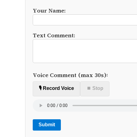
Your Name:
Text Comment:
Voice Comment (max 30s):
🎙️ Record Voice
⏹ Stop
Submit