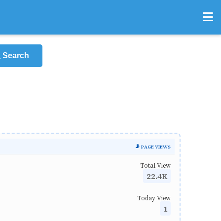
Search
📡 PAGE VIEWS
Total View
22.4K
Today View
1