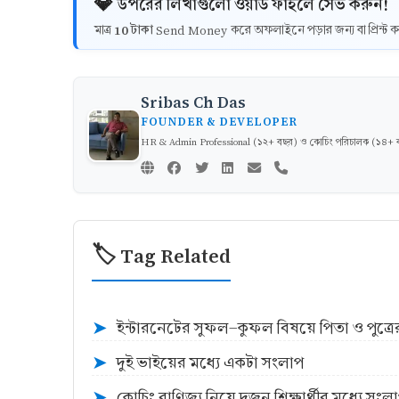
💎 উপরের লিখাগুলো ওয়ার্ড ফাইলে সেভ করুন!
10 টাকা
মাত্র
Send Money করে অফলাইনে পড়ার জন্য বা প্রিন্
Sribas Ch Das
FOUNDER & DEVELOPER
HR & Admin Professional (১২+ বছর) ও কোচিং পরিচালক (১৪+ বছর)
🏷️ Tag Related
ইন্টারনেটের সুফল-কুফল বিষয়ে পিতা ও পুত্রে
➤
দুই ভাইয়ের মধ্যে একটা সংলাপ
➤
কোচিং বাণিজ্য নিয়ে দুজন শিক্ষার্থীর মধ্যে সংল
➤