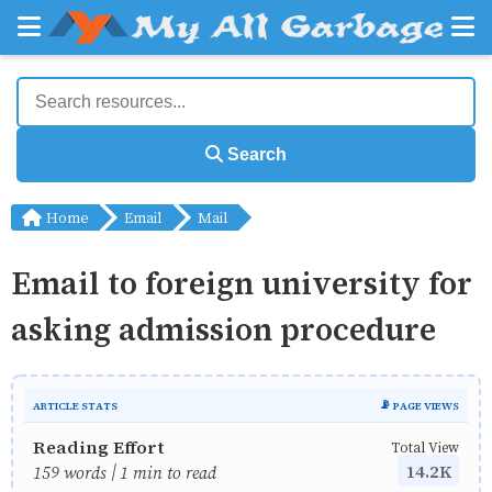
Search
Home
Email
Mail
Email to foreign university for
asking admission procedure
ARTICLE STATS
📡 PAGE VIEWS
Reading Effort
Total View
14.2K
159 words | 1 min to read