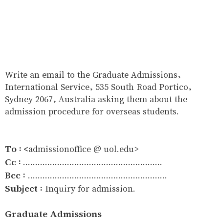
Write an email to the Graduate Admissions,
International Service, 535 South Road Portico,
Sydney 2067, Australia asking them about the
admission procedure for overseas students.
To : <
admissionoffice @ uol.edu>
Cc :
.........................................................
Bcc :
.........................................................
Subject :
Inquiry for admission.
Graduate Admissions