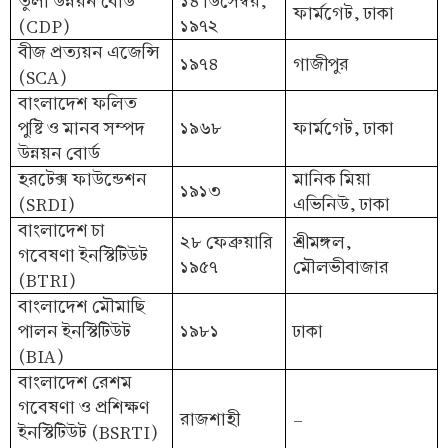
তুলা উন্নয়ন বোর্ড
১৪ ডিসেম্বর,
ফার্মগেট, ঢাকা
(CDP)
১৯৭২
বীজ প্রত্যয়ন এজেন্সি
১৯৭৪
গাজীপুর
(SCA)
বাংলাদেশ ফলিত
পুষ্টি ও মানব সম্পদ
১৯৬৮
ফার্মগেট, ঢাকা
উন্নয়ন বোর্ড
হরটেক্স ফাউন্ডেশন
মানিক মিয়া
১৯১৩
(SRDI)
এভিনিউ, ঢাকা
বাংলাদেশ চা
২৮ ফেব্রুয়ারি
শ্রীমঙ্গল,
গবেষণা ইনস্টিটিউট
১৯৫৭
মৌলভীবাজার
(BTRI)
বাংলাদেশ মৌমাছি
পালন ইনস্টিটিউট
১৯৮১
ঢাকা
(BIA)
বাংলাদেশ রেশম
গবেষণা ও প্রশিক্ষণ
রাজশাহী
-
ইনস্টিটিউট (BSRTI)