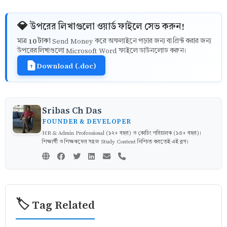
💎 উপরের লিখাগুলো ওয়ার্ড ফাইলে সেভ করুন!
10 টাকা
মাত্র
Send Money করে অফলাইনে পড়ার জন্য বা প্রিন্ট করার জন্য
উপরের লিখাগুলো Microsoft Word ফাইলে ডাউনলোড করুন।
Download (.doc)
Sribas Ch Das
FOUNDER & DEVELOPER
HR & Admin Professional (১২+ বছর) ও কোচিং পরিচালক (১৪+ বছর)।
শিক্ষার্থী ও শিক্ষকদের সহজ Study Content নিশ্চিত করতেই এই ব্লগ।
🏷️ Tag Related