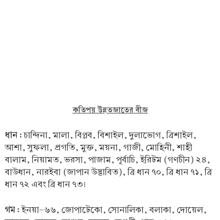
কতিপয় উন্নতজাতের বীজ
ধান :
চান্দিনা, মালা, বিপ্লব, বিশাইল, দুলাভোগ, ব্রিশাইল,
আশা, সুফলা, প্রগতি, মুক্ত, ময়না, গাজী, মোহিনী, শাহী
বালাম, নিয়ামত, ভরসা, পাজাম, পূর্বাচি, ইরিটম (গণচীন) ২৪,
বাউধান, নারইবা (জাপান উদ্ভাবিত), ব্রি ধান ৭০, ব্রি ধান ৭১, ব্রি
ধান ৭২ এবং ব্রি ধান ৭৩।
গম :
ইনয়া-৬৬, জোপাটেকো, সোনালিকা, বলাকা, দোয়েল,