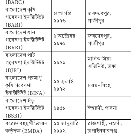
(BARC)
বাংলাদেশ কৃষি
৪ আগস্ট
জয়দবেপুর,
গবেষণা ইনস্টিটিউট
১৯৭৬
গাজীপুর
(BARI)
বাংলাদেশ ধান
১ অক্টোবর
জয়দেবপুর,
গবেষণা ইনস্টিটিউট
১৯৭০
গাজীপুর
(BRRI)
বাংলাদেশ পাট
মানিক মিয়া
গবেষণা ইনস্টিটিউট
১৯৫১
এভিনিউ, ঢাকা
(BJRI)
বাংলাদেশ পরমাণু
১৫ জুলাই
কৃষি গবেষণা
ময়মনসিংহ
১৯৭২
ইনস্টিটিউট (BINA)
বাংলাদেশ ইক্ষু
গবেষণা ইনস্টিটিউট
১৯৫১
ঈশ্বরদী, পাবনা
(BSRI)
বরেন্দ্র বহুমুখী উন্নয়ন
১৫ জানুয়ারি
রাজশাহী, নওগাঁ,
কর্তৃপক্ষ (BMDA)
১৯৯২
চাপাইনবাবগঞ্জ