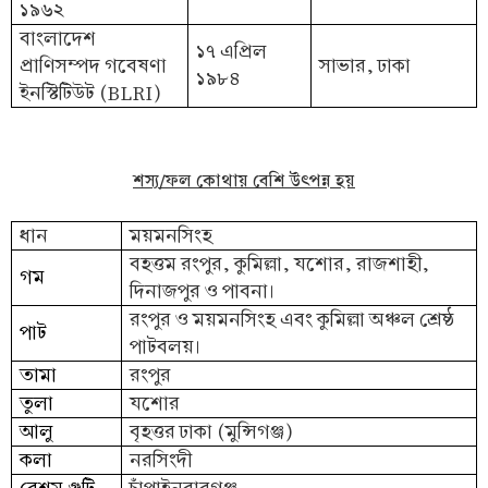
১৯৬২
বাংলাদেশ
১৭ এপ্রিল
প্রাণিসম্পদ গবেষণা
সাভার, ঢাকা
১৯৮৪
ইনস্টিটিউট (BLRI)
শস্য/ফল কোথায় বেশি উৎপন্ন হয়
ধান
ময়মনসিংহ
বহত্তম রংপুর, কুমিল্লা, যশোর, রাজশাহী,
গম
দিনাজপুর ও পাবনা।
রংপুর ও ময়মনসিংহ এবং কুমিল্লা অঞ্চল শ্রেষ্ঠ
পাট
পাটবলয়।
তামা
রংপুর
তুলা
যশোর
আলু
বৃহত্তর ঢাকা (মুন্সিগঞ্জ)
কলা
নরসিংদী