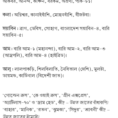
আকবর, আনন্দ, কাঞ্চন, বরকম, অগ্রণী, পাক-৮১।
কলা :
অগ্নিশ্বর, কানাইবাঁশি, মোহনবাঁশি, বীজটবা।
সয়াবিন :
ব্রাগ, ডেবিস, সোহাগ, বাংলাদেশ সয়াবিন-৪, বারি
সয়াবিন-৫।
আম :
বারি আম-১ (মহানন্দা), বারি আম-২, বারি আম-৩
(আম্রপলি), বারি আম-৪ (হাইব্রিড)।
আলু :
লালপাকড়ি, শিলবিলাতি, নৈবিতাল (দেশি), মুলটা,
ডায়মন্ড, কার্ডিনাল (বিদেশী জাত)।
‘গোল্ডেন ক্রস’, ‘কে ওয়াই ক্রস’, ‘গ্রীন এক্সপ্রেস’,
– উন্নত জাতের বাঁধাকপি।
‘অ্যাটিলাস-৭০’ ও ‘জ্রাম হেড’, কী?
–
‘বাহার’, ‘মানিক’, ‘রতন’, ‘ঝুমকা’, ‘সিদুর’, ‘শ্রাবনী’ কী?
উন্নত জাতের টমেটো।