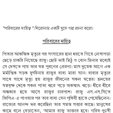
"পরিবারের দায়িত্ব " শিরোনাম একটি খুদে গল্প রচনা করো।
পরিবারের দায়িত্ব
পিতার আকস্মিক মৃত্যুর পর সংসারের হাল ধরতে গিয়ে লেখাপড়া
ছেড়ে চাকরি নিয়েছে রাজু। ছোট ভাই মিঠু ও বোন মিনার মধ্যেই
সে দেখতে পায় তার স্বপ্ন পূরণের প্রেরণা। মাস দুয়েক আগে এক
মর্মান্তিক সড়ক দুর্ঘটনায় রাজুর বাবা মারা যান। বাবার মৃত্যুর
সাথে সাথে মৃত্যু হয় রাজুর জীবনের সকল স্বপ্নের। হৃদয়ের
স্বপ্নবৃক্ষ থেকে সকল পাতা ঝরে পড়ে অকস্মাৎ ঝড়ে। ধীরে ধীরে
অন্ধকার হয়ে আসে রাজুর চারপাশ। রাজু এস.এস.সিতে
জিপিএ-৫ পাওয়ার পর তার বাবা যেন পৃথিবী হাতে পেয়েছিলেন।
রাজ্যের আনন্দ ভর করেছিল তার সমস্ত সত্তার কাছে। মানুষের
কাছে বলে বেড়াতেন, 'আমার রাজু ডাক্তার হবে। গরিব-দুঃখী