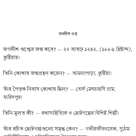
জগদীশ গুপ্ত
২২ আষাঢ় ১২৯২, (১৮৮৬ খ্রিষ্টাব্দ),
জগদীশ গুপ্তের জন্ম কবে? —
কুষ্টিয়ায়।
আমলাপাড়া, কুষ্টিয়া।
তিনি কোথায় জন্মগ্রহণ করেন? —
খোর্দ মেঘচারসি গ্রাম,
তাঁর পৈতৃক নিবাস কোথায় ছিল? —
ফরিদপুর।
কথাসাহিত্যিক ও ছোটগল্পের বিশিষ্ট শিল্পী।
তিনি মূলত কী? —
গভীরজীবনবোধ, সুঠাম
তাঁর রচিত ছোটগল্পগুলো সমৃদ্ধ কেন? —