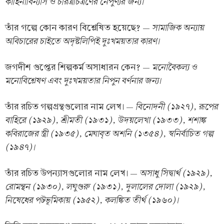
কাহিনীবিন্যাস ও চরিত্রচিত্রণের নৈপুণ্যর জন্য।
সামাজিক অন্যায়
তাঁর গল্পে কোন কারণ বিশ্লেষিত হয়েছে? —
অবিচারের চাইতে অদৃষ্টলিপিই দুঃখময়তার কারণ।
মনোবৈকল্য ও
জগদীশ গুপ্তের শিল্পকর্ম অসাধারন কেন? —
মনোবিশ্লেষণ এবং দুঃখময়তার নিপুন বর্ণনার জন্য।
বিনোদনী (১৯২৭), রূপের
তাঁর রচিত গল্পগ্রন্থগুলোর নাম লেখ। —
বাহিরে (১৯২৯), শ্রীমতী (১৯৩১), উদয়লেখা (১৯৩৩), শশাঙ্ক
কবিরাজের স্ত্রী (১৯৩৫), মেঘাবৃত অশনি (১৩৫৪), স্বনির্বাচিত গল্প
(১৯৪৭)।
অসাধু সিদ্বার্থ (১৯২৯),
তাঁর রচিত উপন্যাসগুলোর নাম লেখ। —
রোমন্থন (১৯৩০), লঘুগুরু (১৯৩১), দুলালের দোলা (১৯২৯),
নিষেধের পটভূমিকায় (১৯৫২), কলঙ্কিত তীর্থ (১৯৬০)।