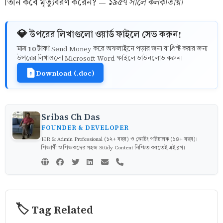
১৯৫৭ সালে কলকাতায়।
তিনি কবে মৃত্যুবরণ করেন? —
💎 উপরের লিখাগুলো ওয়ার্ড ফাইলে সেভ করুন!
10 টাকা
মাত্র
Send Money করে অফলাইনে পড়ার জন্য বা প্রিন্ট করার জন্য
উপরের লিখাগুলো Microsoft Word ফাইলে ডাউনলোড করুন।
Download (.doc)
Sribas Ch Das
FOUNDER & DEVELOPER
HR & Admin Professional (১২+ বছর) ও কোচিং পরিচালক (১৪+ বছর)।
শিক্ষার্থী ও শিক্ষকদের সহজ Study Content নিশ্চিত করতেই এই ব্লগ।
🏷️ Tag Related