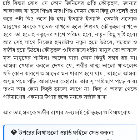
চাই বিস্ময় বোধ। যে কোন জিনিসের প্রতি কৌতূহল, জানার
আকাঙ্ক্ষা যা হবে শিশুর মত। শিশু যেমন কোন কিছু দেখলেই প্রশ্ন
করে ওটা কি? ওতে কি হয়? ইত্যাদি ইত্যাদি। তেমনি প্রত্যেক
মানুষের মনকে সতেজ রাখতে হলে শিশুবৎ কৌতূহল রাখতে
হবে। তা হলেই নতুনের সাথে পরিচয় হবে, নতুন কিছু সৃষ্টি হবে।
আর সেই সাথে নিজের হৃদয়টাও নতুন হয়ে উঠবে, সতেজ ও
সজীব হয়ে উঠবে। কৌতূহল ও বিস্ময়বোধহীন মানুষ তো আসলে
মৃত মানুষের শামিল। তাদের দ্বারা কোন কিছুই সম্ভব হয় না।
আমরা খেয়াল করলে দেখব যে, শরীর স্বাস্থ্য ভালো থাকলেও
যদি কোন কারণে আমাদের মন খারাপ হয়ে যায়, তাহলে আমরা
অসুস্থ পয়ে পড়ি। আমাদের চেহারায় তার সুস্পষ্ট ছাপ পড়ে যায়।
তখন আর কোন কিছুই ভালো লাগে না। কিন্তু এ অবস্থা থেকে
পরিত্রাণের একমাত্র উপায় হচ্ছে মনকে সজীব রাখা।
আর তাই মনকে সজীব রাখার জন্য চাই কৌতূহল ও বিস্ময়বোধ।
💎 উপরের লিখাগুলো ওয়ার্ড ফাইলে সেভ করুন!