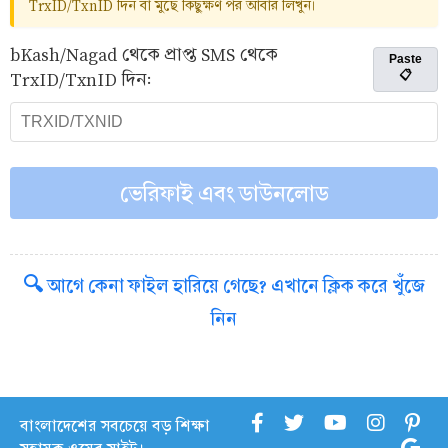
TrxID/TxnID দিন বা মুছে কিছুক্ষণ পর আবার লিখুন।
bKash/Nagad থেকে প্রাপ্ত SMS থেকে
Paste
TrxID/TxnID দিন:
📋
ভেরিফাই এবং ডাউনলোড
🔍 আগে কেনা ফাইল হারিয়ে গেছে? এখানে ক্লিক করে খুঁজে
নিন
বাংলাদেশের সবচেয়ে বড় শিক্ষা